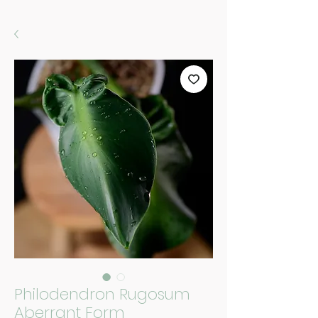
Philodendron Rugosum
Aberrant Form