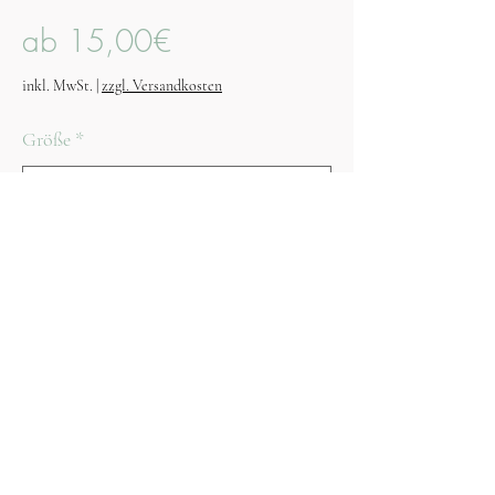
Sale-
ab
15,00€
Preis
inkl. MwSt.
|
zzgl. Versandkosten
Größe
*
Anzahl
*
Nicht verfügbar
Benachrichtigen lassen