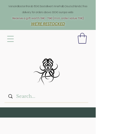
Überschrift 1
Versandkostenfrei ab 150€ Bestellwert innerhalb Deutschlands | free
delivery for orders above 300€ europe wide
Receive a gift worth 19€ - 79€ (min. order value 70€)
WE'RE RESTOCKED