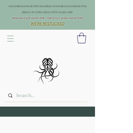
Überschrift 1
Versandkostenfrei ab 150€ Bestellwert innerhalb Deutschlands | free
delivery for orders above 300€ europe wide
Receive a gift worth 19€ - 79€ (min. order value 70€)
WE'RE RESTOCKED