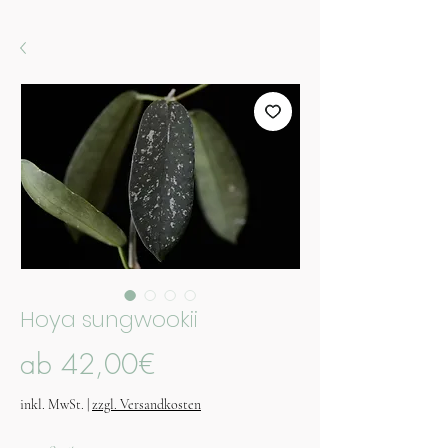
Hoya sungwookii
Sale-
ab
42,00€
Preis
inkl. MwSt.
|
zzgl. Versandkosten