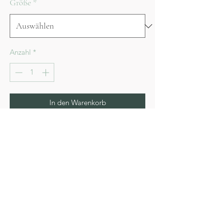
Größe
*
Anzahl
*
In den Warenkorb
Sofortkauf
Hoya description