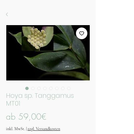
Hoya sp. Tanggamus
MT01
Sale-
ab
59,00€
Preis
inkl. MwSt.
|
zzgl. Versandkosten