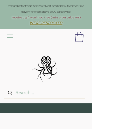
Überschrift 1
Versandkostenfrei ab 150€ Bestellwert innerhalb Deutschlands | free
delivery for orders above 300€ europe wide
Receive a gift worth 19€ - 79€ (min. order value 70€)
WE'RE RESTOCKED