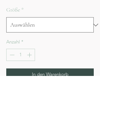
Größe
*
Anzahl
*
In den Warenkorb
Sofortkauf
Hoya description