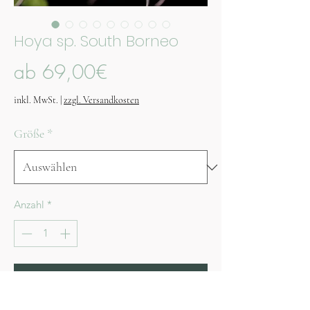
Hoya sp. South Borneo
Sale-
ab
69,00€
Preis
inkl. MwSt.
|
zzgl. Versandkosten
Größe
*
Anzahl
*
In den Warenkorb