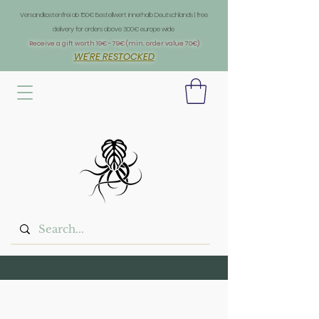
Überschrift 1
Versandkostenfrei ab 150€ Bestellwert innerhalb Deutschlands | free
delivery for orders above 300€ europe wide
Receive a gift worth 19€ - 79€ (min. order value 70€)
WE'RE RESTOCKED