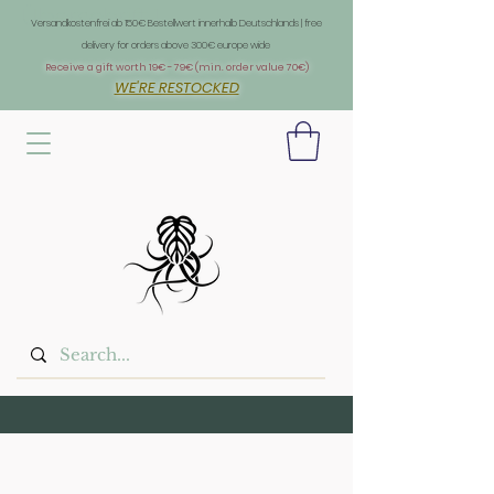
Überschrift 1
Versandkostenfrei ab 150€ Bestellwert innerhalb Deutschlands | free
delivery for orders above 300€ europe wide
Receive a gift worth 19€ - 79€ (min. order value 70€)
WE'RE RESTOCKED