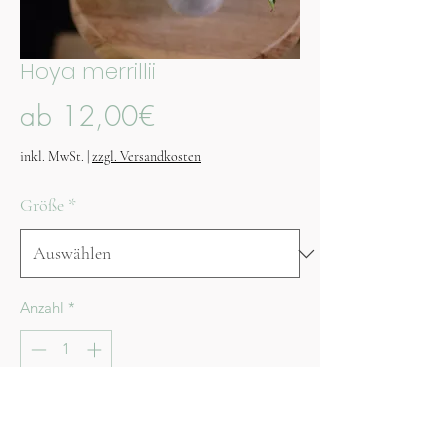
Hoya merrillii
Sale-
ab
12,00€
Preis
inkl. MwSt.
|
zzgl. Versandkosten
Größe
*
Anzahl
*
In den Warenkorb