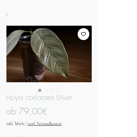
Hoya coriacea Silver
Sale-
ab
79,00€
Preis
inkl. MwSt.
|
zzgl. Versandkosten