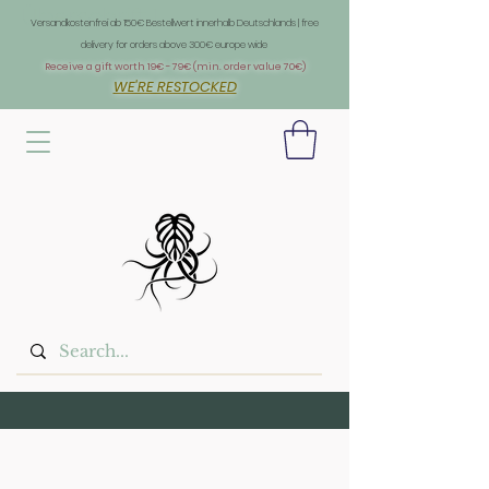
Überschrift 1
Versandkostenfrei ab 150€ Bestellwert innerhalb Deutschlands | free
delivery for orders above 300€ europe wide
Receive a gift worth 19€ - 79€ (min. order value 70€)
WE'RE RESTOCKED