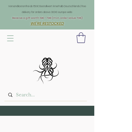
Überschrift 1
Versandkostenfrei ab 150€ Bestellwert innerhalb Deutschlands | free
delivery for orders above 300€ europe wide
Receive a gift worth 19€ - 79€ (min. order value 70€)
WE'RE RESTOCKED