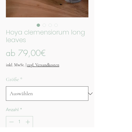
Hoya clemensiorum long
leaves
Sale-
ab
79,00€
Preis
inkl. MwSt.
|
zzgl. Versandkosten
Größe
*
Anzahl
*