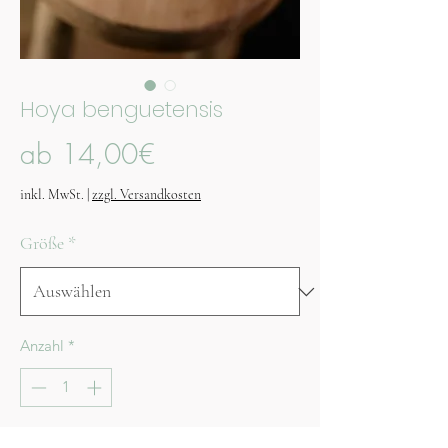
Hoya benguetensis
Sale-
ab
14,00€
Preis
inkl. MwSt.
|
zzgl. Versandkosten
Größe
*
Anzahl
*