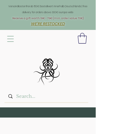
Überschrift 1
Versandkostenfrei ab 150€ Bestellwert innerhalb Deutschlands | free
delivery for orders above 300€ europe wide
Receive a gift worth 19€ - 79€ (min. order value 70€)
WE'RE RESTOCKED