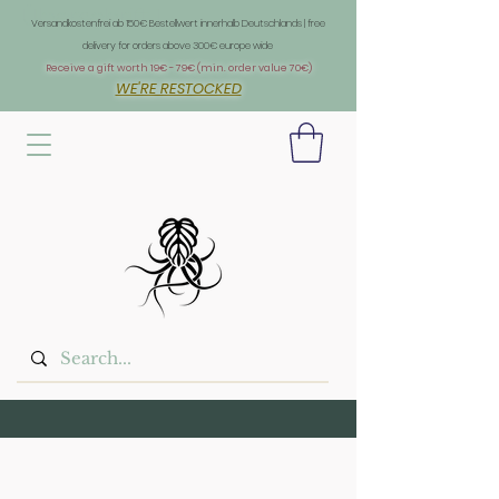
Überschrift 1
Versandkostenfrei ab 150€ Bestellwert innerhalb Deutschlands | free
delivery for orders above 300€ europe wide
Receive a gift worth 19€ - 79€ (min. order value 70€)
WE'RE RESTOCKED