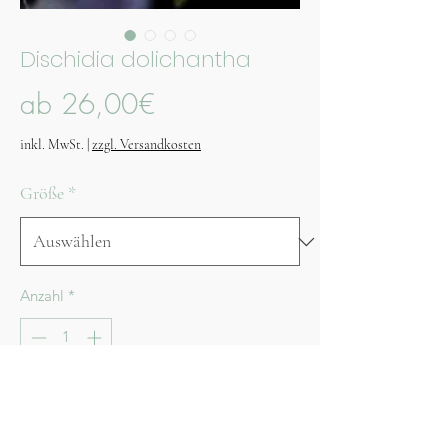
Dischidia dolichantha
Sale-
ab
26,00€
Preis
inkl. MwSt.
|
zzgl. Versandkosten
Größe
*
Anzahl
*
Nicht verfügbar
Benachrichtigen lassen